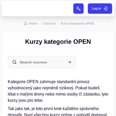
Skip to main content
Log in
Home
Courses
Kurzy kategorie OPEN
Kurzy kategorie OPEN
Search courses
Search courses
Kategorie OPEN zahrnuje standardní provoz
vyhodnocený jako nejméně rizikový. Pokud budeš
létat s malými drony nebo mimo osoby či zástavbu, tyto
kurzy jsou pro tebe.
Tak jako tak, je toto první krok každého správného
dronaře. Nyní všechny kurzy online z pohodlí domova!