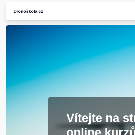
Přejít k hlavnímu obsahu
Dronoškola.cz
Vítejte na s
online kurz