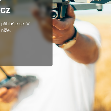
.cz
přihlašte se. V
 níže.