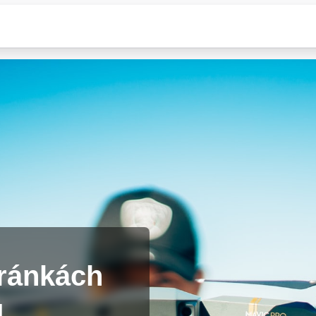
tránkách
ů